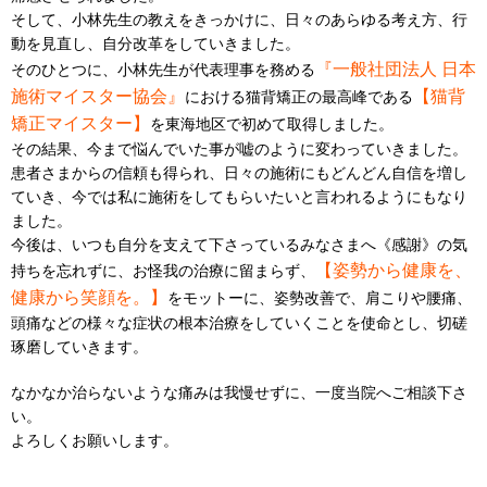
そして、小林先生の教えをきっかけに、日々のあらゆる考え方、行
動を見直し、自分改革をしていきました。
『一般社団法人 日本
そのひとつに、小林先生が代表理事を務める
施術マイスター協会』
【猫背
における猫背矯正の最高峰である
矯正マイスター】
を東海地区で初めて取得しました。
その結果、今まで悩んでいた事が嘘のように変わっていきました。
患者さまからの信頼も得られ、日々の施術にもどんどん自信を増し
ていき、今では私に施術をしてもらいたいと言われるようにもなり
ました。
今後は、いつも自分を支えて下さっているみなさまへ《感謝》の気
【姿勢から健康を、
持ちを忘れずに、お怪我の治療に留まらず、
健康から笑顔を。】
をモットーに、姿勢改善で、肩こりや腰痛、
頭痛などの様々な症状の根本治療をしていくことを使命とし、切磋
琢磨していきます。
なかなか治らないような痛みは我慢せずに、一度当院へご相談下さ
い。
よろしくお願いします。