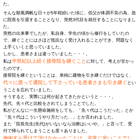
た。
そんな順風満帆な日々が5年程続いた頃に、伯父が体調不良の為、急
に院長を引退することとなり、突然3代目を就任することになりまし
た。
突然の出来事でしたが、私自身、学生の頃から修行をしていたの
で、継ぐことにはさほど抵抗なく受け入れることができ、問題なく
上手くいくと思っていました。
しかし、患者さまは違っていました・・・。
半世紀以上続く接骨院を継ぐこと
私は
に対して、考えが甘かっ
たのです。
接骨院を継ぐということは、単純に建物を引き継ぐだけではなく、
代々に渡って通院して下さっている患者さまも引き継ぐ
とい
うことを忘れていました。
そうすると、実際には何が起きてきたかというと・・・。
先代、先々代と比較をされてしまうことでした。
私がどんなに一生懸命施術をしても、「先々代はこうだった」とか
「先々代はこういうやり方だった…」とか言われました。
また「院長先生(先代)がいないなら治療はいいや。」と言って、受
付で帰られてしまうことも度々ありました。
施術すら受けて頂けなかったことは、非常に辛いことでし