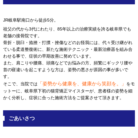
JR岐阜駅南口から徒歩5分。
祖父の代から3代にわたり、85年以上の治療実績を誇る岐阜県でも
老舗の接骨院です。
骨折・脱臼・捻挫・打撲・挫傷などのお怪我には、代々受け継がれ
ている柔道整復術に、新たな施術テクニック・最新治療器を組み合
わせる事で、症状の早期改善に努めています。
また、肩こりや腰痛、頭痛などでお悩みの方、頻繁にギックリ腰や
首の寝違いを起こすような方は、姿勢の悪さが原因の事が多いで
す。
「姿勢から健康を、健康から笑顔を。」
そこで、当院では
をモ
ットーに、岐阜県下初の猫背矯正マイスターが、患者様の姿勢を細
かく分析し、症状に合った施術方法をご提案させて頂きます。
ごあいさつ