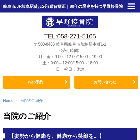
岐阜市/JR岐阜駅徒歩5分/猫背矯正｜80年の歴史を持つ早野接骨院
TEL:058-271-5105
〒500-8463
岐阜県岐阜市加納新本町1-1
<受付時間>
月～金：9:00～12:00/15:00～19:00
土：9:00～12:00/15:00～18:00
日・祝日：休診
Web予約
お問い合わせ
Home
>
当院のご紹介
当院のご紹介
【姿勢から健康を、健康から笑顔を。】