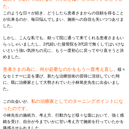
た。
このような日々が続き、どうしたら患者さまからの信頼を得ること
が出来るのか、毎日悩んでしまい、施術への自信も失いつつありま
した。
しかし、こんな私でも、頼って院に通って来てくれる患者さまもい
らっしゃいましたし、2代続いた接骨院を3代目で無くしてはいけな
いという強い気持ちの元に、もう一度初心に戻ってやり直そうと決
めました。
患者さまの為に、何が必要なのかをもう一度考え直し
、様々
なセミナーに足を運び、新たな治療技術の習得に没頭していた時
に、既に治療家として大勢されていた小林篤史先生に出会いまし
た。
私の治療家としてのターニングポイントにな
この出会いが、
ったのです。
小林先生の施術力、考え方、行動力など様々な面において、強く感
銘を受け、自分が今までいかに甘い考え方で施術を行っていたかを
痛感させられました。