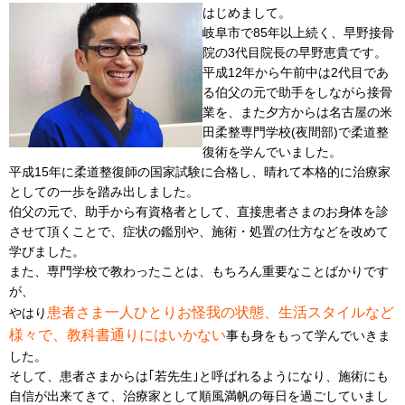
はじめまして。
岐阜市で85年以上続く、早野接骨
院の3代目院長の早野恵貴です。
平成12年から午前中は2代目であ
る伯父の元で助手をしながら接骨
業を、また夕方からは名古屋の米
田柔整専門学校(夜間部)で柔道整
復術を学んでいました。
平成15年に柔道整復師の国家試験に合格し、晴れて本格的に治療家
としての一歩を踏み出しました。
伯父の元で、助手から有資格者として、直接患者さまのお身体を診
させて頂くことで、症状の鑑別や、施術・処置の仕方などを改めて
学びました。
また、専門学校で教わったことは、もちろん重要なことばかりです
が、
患者さま一人ひとりお怪我の状態、生活スタイルなど
やはり
様々で、教科書通りにはいかない
事も身をもって学んでいきま
した。
そして、患者さまからは｢若先生｣と呼ばれるようになり、施術にも
自信が出来てきて、治療家として順風満帆の毎日を過ごしていまし