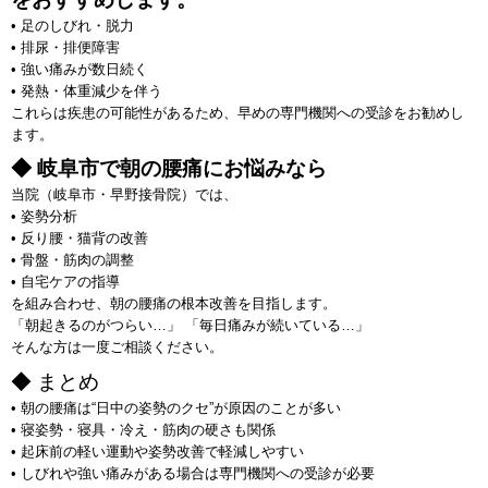
• 足のしびれ・脱力
• 排尿・排便障害
• 強い痛みが数日続く
• 発熱・体重減少を伴う
これらは疾患の可能性があるため、早めの専門機関への受診をお勧めし
ます。
◆ 岐阜市で朝の腰痛にお悩みなら
当院（岐阜市・早野接骨院）では、
• 姿勢分析
• 反り腰・猫背の改善
• 骨盤・筋肉の調整
• 自宅ケアの指導
を組み合わせ、朝の腰痛の根本改善を目指します。
「朝起きるのがつらい…」 「毎日痛みが続いている…」
そんな方は一度ご相談ください。
◆ まとめ
• 朝の腰痛は“日中の姿勢のクセ”が原因のことが多い
• 寝姿勢・寝具・冷え・筋肉の硬さも関係
• 起床前の軽い運動や姿勢改善で軽減しやすい
• しびれや強い痛みがある場合は専門機関への受診が必要