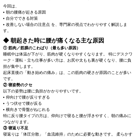
今回は、
• 朝の腰痛が起きる原因
• 自分でできる対策
• 改善しない場合の注意点 を、専門家の視点でわかりやすく解説しま
す。
◆ 朝起きた時に腰が痛くなる主な原因
① 筋肉／筋膜のこわばり（最も多い原因）
睡眠中は体温が下がり、筋肉が硬くなりやすくなります。 特にデスクワ
ーク・運転・立ち仕事が多い方は、お尻や太もも裏が硬くなり、腰に負
担が集中します。
起床直後の「動き始めの痛み」は、この筋肉の硬さが原因のことが多い
です。
② 寝姿勢のクセ
以下の姿勢は腰に負担がかかりやすいです。
• 仰向けで腰が反りすぎる
• うつ伏せで腰が反る
• 横向きで骨盤がねじれる
特に反り腰タイプの方は、仰向けで寝ると腰が浮きやすく、朝の痛みに
つながります。
③ 寝返り不足
寝返りは「体圧分散」「血流維持」のために必要な動きです。 柔らかす