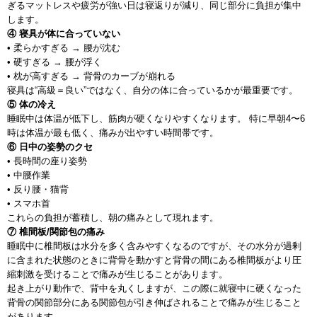
ぎるマットレスや疲労が強い日は寝返りが減り、同じ部分に負担が集中
します。
④ 寝具が体に合っていない
• 柔らかすぎる → 腰が沈む
• 硬すぎる → 腰が浮く
• 枕が高すぎる → 背骨のカーブが崩れる
寝具は“高級＝良い”ではなく、自分の体に合っているかが最重要です。
⑤ 体の冷え
睡眠中は体温が低下し、筋肉が硬くなりやすくなります。 特に早朝4〜6
時は体温が最も低く、痛みが出やすい時間帯です。
⑥ 日中の姿勢のクセ
• 長時間の座り姿勢
• 中腰作業
• 反り腰・猫背
• スマホ首
これらの負担が蓄積し、朝の痛みとして現れます。
⑦ 椎間板/関節包の痛み
睡眠中に椎間板は水分を多く含みやすくなるのですが、その水分が過剰
に含まれた状態のときに背骨を動かすと背骨の間にある椎間板がより圧
縮刺激を受けることで痛みが生じることがあります。
起き上がり動作で、背中を丸くしますが、この際に就寝中に硬くなった
背骨の関節部分にある関節包が引き伸ばされることで痛みが生じること
があります。