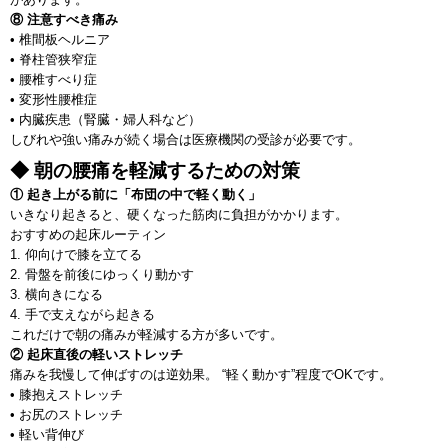
⑧ 注意すべき痛み
• 椎間板ヘルニア
• 脊柱管狭窄症
• 腰椎すべり症
• 変形性腰椎症
• 内臓疾患（腎臓・婦人科など）
しびれや強い痛みが続く場合は医療機関の受診が必要です。
◆ 朝の腰痛を軽減するための対策
① 起き上がる前に「布団の中で軽く動く」
いきなり起きると、硬くなった筋肉に負担がかかります。
おすすめの起床ルーティン
1. 仰向けで膝を立てる
2. 骨盤を前後にゆっくり動かす
3. 横向きになる
4. 手で支えながら起きる
これだけで朝の痛みが軽減する方が多いです。
② 起床直後の軽いストレッチ
痛みを我慢して伸ばすのは逆効果。 “軽く動かす”程度でOKです。
• 膝抱えストレッチ
• お尻のストレッチ
• 軽い背伸び