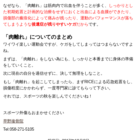
なぜなら、「肉離れ」は筋肉内で出血を伴うことが多く、
しっかりとし
た初期処置と計画的な治療をせずにおくと出血による血腫ができたり、
損傷部の瘢痕化によって痛みが残ったり、運動のパフォーマンスが落ち
てしまうような
後遺症が残りやすいケガ
だから
です。
「肉離れ」についてのまとめ
ワイワイ楽しい運動会ですが、ケガをしてしまってはつまらないですよ
ね。
まずは、「肉離れ」をしない為にも、しっかりと本番までに身体の準備
をしていくこと。
次に現在の自分を過信せずに、決して無理をしなこと。
もし「肉離れ」を起こしてしまったら、まずRICEによる応急処置をし、
損傷程度にかかわらず、一度専門家に診てもらって下さい。
それでは、スポーツの秋を楽しんでくださいね！
スポーツ外傷もおまかせください
早野接骨院
Tel:058-271-5105