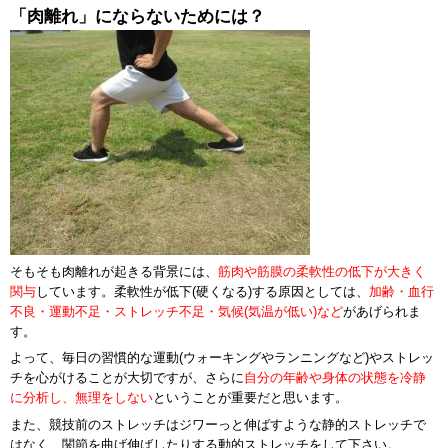
「肉離れ」にならないためには？
そもそも肉離れが起きる背景には、
筋肉や筋膜の柔軟性の低下が大きく
関与
しています。柔軟性が低下(硬くなる)する原因としては、
加齢・血行
不良・運動不足・ストレッチ不足・気候(気温が低い)など
があげられま
す。
よって、毎日の習慣的な運動(ウォーキングやランニングなど)やストレッ
チを心がけることが大切ですが、さらに
自分の年齢や身体の状態を冷静
に分析し、無理をしない
ということが重要だと思います。
また、競技前のストレッチはジワーっと伸ばすような静的ストレッチで
はなく、関節を曲げ伸ばしたりする動的ストレッチをして下さい。