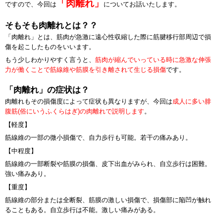
「肉離れ」
ですので、今回は
についてお話いたします。
そもそも肉離れとは？？
「肉離れ」とは、筋肉が急激に遠心性収縮した際に筋腱移行部周辺で損
傷を起こしたものをいいます。
もう少しわかりやすく言うと、
筋肉が縮んでいっている時に急激な伸張
力が働くことで筋線維や筋膜を引き離されて生じる損傷
です。
「肉離れ」の症状は？
肉離れもその損傷度によって症状も異なりますが、今回は
成人に多い腓
腹筋(俗にいうふくらはぎ)の肉離れで説明します
。
【軽度】
筋線維の一部の微小損傷で、自力歩行も可能。若干の痛みあり。
【中程度】
筋線維の一部断裂や筋膜の損傷、皮下出血がみられ、自立歩行は困難。
強い痛みあり。
【重度】
筋線維の部分または全断裂、筋膜の激しい損傷で、損傷部に陥凹が触れ
ることもある。自立歩行は不能。激しい痛みがある。