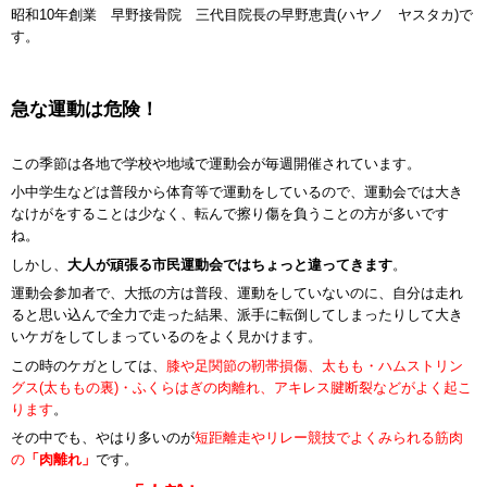
昭和10年創業 早野接骨院 三代目院長の早野恵貴(ハヤノ ヤスタカ)で
す。
急な運動は危険！
この季節は各地で学校や地域で運動会が毎週開催されています。
小中学生などは普段から体育等で運動をしているので、運動会では大き
なけがをすることは少なく、転んで擦り傷を負うことの方が多いです
ね。
しかし、
大人が頑張る市民運動会ではちょっと違ってきます
。
運動会参加者で、大抵の方は普段、運動をしていないのに、自分は走れ
ると思い込んで全力で走った結果、派手に転倒してしまったりして大き
いケガをしてしまっているのをよく見かけます。
この時のケガとしては、
膝や足関節の靭帯損傷、太もも・ハムストリン
グス(太ももの裏)・ふくらはぎの肉離れ、アキレス腱断裂などがよく起こ
ります
。
その中でも、やはり多いのが
短距離走やリレー競技でよくみられる筋肉
の
「肉離れ」
です。