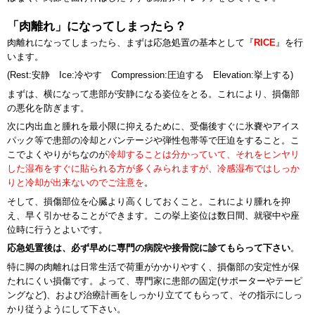
「肉離れ」になってしまったら？
肉離れになってしまったら、まずは応急処置の基本として『
RICE
』を行
います。
(Rest:安静 Ice:冷やす Compression:圧迫する Elevation:挙上する)
まずは、横になって患部が安静になる姿位をとる。これにより、損傷部
の悪化を防ぎます。
次に内出血と腫れを最小限に抑えるために、受傷後すぐに氷嚢やアイス
パック等で患部の冷却とバンテージや弾性包帯等で圧迫をすること。こ
こでよくやりがちなのが
冷却することは分かっていて、それをヒンヤリ
した湿布をすぐに貼られる方が多くみられますが、冷感湿布ではしっか
りと冷却が出来ないのでご注意を
。
そして、損傷部位を心臓より高くしておくこと。これにより腫れを抑
え、早く引かせることができます。この挙上姿位は数日間、就寝中や座
位時に行うとよいです。
応急処置後は、必ず早めに専門の病院や接骨院に診てもらって下さい
。
特に脚の肉離れは日常生活で荷重がかかりやすく、損傷部の安定性が保
たれにくい損傷です。よって、専門家に患部の固定(サポーターやテーピ
ングなど)、および治療計画をしっかり立ててもらって、その指示にしっ
かり従うようにして下さい。