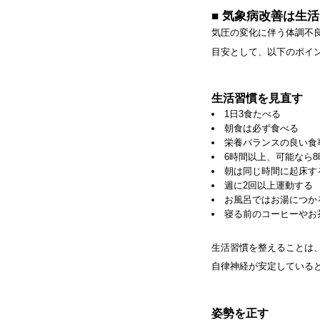
■ 気象病改善は生
気圧の変化に伴う体調不
目安として、以下のポイ
生活習慣を見直す
1日3食たべる
朝食は必ず食べる
栄養バランスの良い食
6時間以上、可能なら
朝は同じ時間に起床す
週に2回以上運動する
お風呂ではお湯につか
寝る前のコーヒーやお
生活習慣を整えることは
自律神経が安定している
姿勢を正す