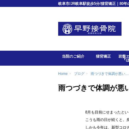
岐阜市/JR岐阜駅徒歩5分/猫背矯正｜80
当院のご紹介
猫背矯正
岩盤
『
Home
>
ブログ
>
雨つづきで体調が悪い…
雨つづきで体調が悪
8月も目前にせまったと
こうも雨の日が続くと、
しかも今年は、新型コロ