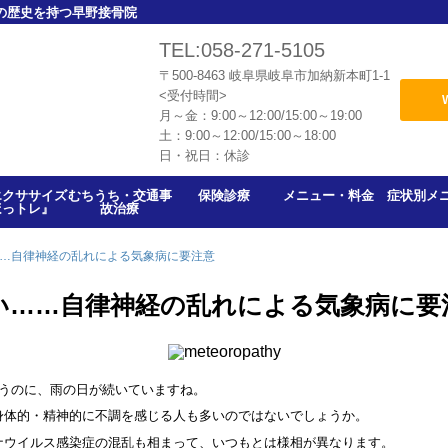
年の歴史を持つ早野接骨院
TEL:058-271-5105
〒500-8463
岐阜県岐阜市加納新本町1-1
<受付時間>
月～金：9:00～12:00/15:00～19:00
土：9:00～12:00/15:00～18:00
日・祝日：休診
エクササイズ
むちうち・交通事
保険診療
メニュー・料金
症状別メ
ほっトレ』
故治療
…自律神経の乱れによる気象病に要注意
い……自律神経の乱れによる気象病に要
いうのに、雨の日が続いていますね。
身体的・精神的に不調を感じる人も多いのではないでしょうか。
ナウイルス感染症の混乱も相まって、いつもとは様相が異なります。