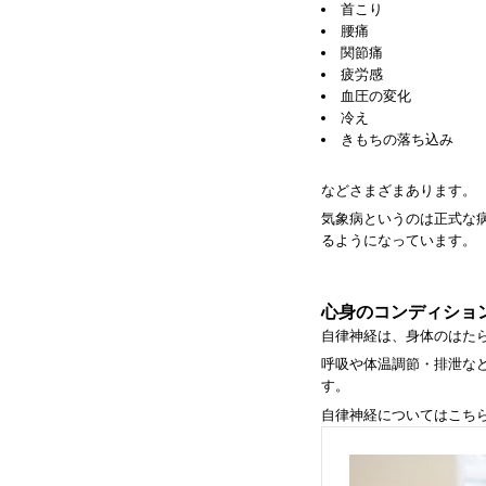
首こり
腰痛
関節痛
疲労感
血圧の変化
冷え
きもちの落ち込み
などさまざまあります。
気象病というのは正式な
るようになっています。
心身のコンディショ
自律神経は、身体のはた
呼吸や体温調節・排泄な
す。
自律神経についてはこち