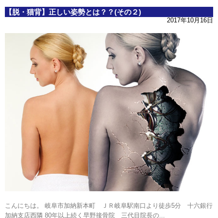
【脱・猫背】正しい姿勢とは？？(その２)
2017年10月16日
こんにちは。 岐阜市加納新本町 ＪＲ岐阜駅南口より徒歩5分 十六銀行
加納支店西隣 80年以上続く早野接骨院 三代目院長の...