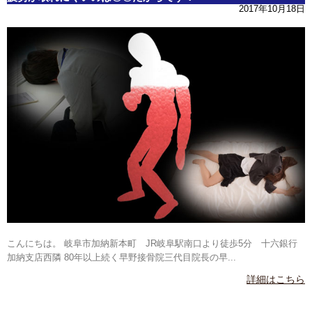
2017年10月18日
こんにちは。 岐阜市加納新本町 JR岐阜駅南口より徒歩5分 十六銀行
加納支店西隣 80年以上続く早野接骨院三代目院長の早...
詳細はこちら